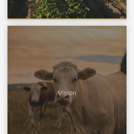
Ser reconocido como el líder
proveedor e innovador de productos
de origen animal tanto para consumo
animal, humano, farmacéutico como
Visión
para aplicaciones agrícolas. Trabajar
en un ambiente de estímulo y desafío
donde se fomente la comunicación
abierta