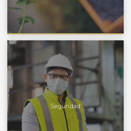
Proteger a nuestros empleados de
todo riesgo y lesiones relacionadas a
través de un mutuo compromiso de
operarios, supervisión y gerencia. Es
nuestra expectativa que todos
Seguridad
trabajemos en un objetivo de cero
accidentes asumiendo
responsabilidades para hacer de la
seguridad parte integral de nuestros