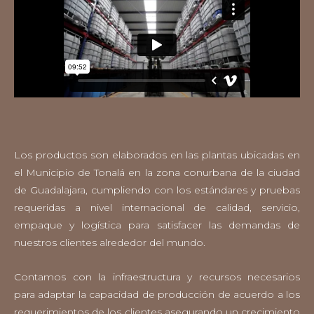
Los productos son elaborados en las plantas ubicadas en
el Municipio de Tonalá en la zona conurbana de la ciudad
de Guadalajara, cumpliendo con los estándares y pruebas
requeridas a nivel internacional de calidad, servicio,
empaque y logística para satisfacer las demandas de
nuestros clientes alrededor del mundo.
Contamos con la infraestructura y recursos necesarios
para adaptar la capacidad de producción de acuerdo a los
requerimientos de los clientes asegurando un crecimiento