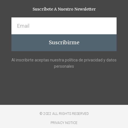
-
m
f
Suscríbete A Nuestro Newsletter
Email
Suscribirme
Al inscribirte aceptas nuestra política de privacidad y datos
personales
© 2022 ALL RIGHTS RESERVED​
PRIVACY NOTICE